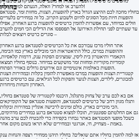
מחפשים כרטיסים להופעות, הצגות או מופעי סטנד אפ קורעים מצחוק
בחוליו
להערב או למחר? וואלה, הגעתם למקום הנכון!
בחוליו מחכה לכם ההיצע הגדול בארץ להופעות, הצגות, מחזות זמר, סטנדאפ
והופעות חיות מכל הסוגים להיום ולשבוע הקרוב. כל זה במחירים בלעדיים
וזולים במיוחד, עם אפשרות להזמין כרטיסים להופעות ברגע האחרון, אפילו
עד שעתיים לפני תחילת האירוע! אל תפספסו את הדילים הכי חמים להערב
– סוגרים כרטיס ויוצאים לבלות
אתר חוליו מרכז עבורכם את כל הכרטיסים לסטנדאפ ברגע האחרון
וההופעות במרכז, כולל התיאטראות הכי מובילים בארץ כמו הבימה,
הקאמרי ותיאטרון בית ליסין, שמציגים הפקות ענק, דרמות קלאסיות,
קומדיות מקוריות ומחזות זמר מושקעים במיוחד. בנוסף בחוליו תמצאו
הופעות באולמות אינטימיים וגם אירועים גדולים באוויר הפתוח.
קטגוריית הצגות והופעות במרכז מאפשרת להזמין בקלות ובמהירות הצגות
למבוגרים, לילדים, הצגות לנוער והפקות לכל הגילאים, עם כרטיסים ברגע
האחרון והנחות מיוחדות.
אם בא לכם ערב של צחוק מתגלגל, היכנסו לקטגוריה של סטנדאפ בחוליו,
ותגלו מגוון רחב של כרטיסים לסטנדאפ, והופעות סטנדאפ של הקומיקאים
הכי מוכרים בארץ, כולם זמינים לרכישה אונליין במהירות ובקלות.
גם אם החלטתם ספונטנית, תוכלו למצוא סטנדאפ ברגע במחירים מדהימים,
כשכל מופעי הסטנדאפ באתר נבחרו בקפידה כדי להבטיח לכם ערב מהנה
באמת - מצחיק, חי, אנרגטי ובמחירים שלא תראו בשום מקום אחר.
אז למה להזמין בחוליו אתם שואלים? בחוליו תיהנו ממחירי רצפה והנחות ענק