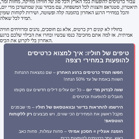
עבור כרטיסים להופעות בכל הארץ ולכל סוג של חוויה! מוזיקה, מחזות זמר,
תיאטרון, סטנדאפ והצגות לכל המשפחה, עם מבחר ענק שמתעדכן מדי יום,
והכל במחירי הרגע האחרון בהזמנה קלה ופשוטה, ושירות לקוחות שזמין
תמיד לכל שאלה.
בחוליו לא קונים רק כרטיס, אלא גם חוסכים, נהנים ומרוויחים חוויה
אמיתית. אז למה אתם מחכים? כנסו עכשיו ובחרו את הבילוי שלכם ברגע
האחרון בלי לקרוע את הכיס.
טיפים של חוליו: איך למצוא כרטיסים
להופעות במחירי רצפה
חפשו תמיד כרטיסים ברגע האחרון
– שם נמצאות ההנחות
השוות באמת של עד 50% הנחה!
שווה לבדוק מדי יום
– כל יום עולים דילים חדשים עם מקומו
מוגבלים להופעות וכרטיסים.
הירשמו להתראות בדיוור ובוואטסאפ של חוליו
– מי שבפנים
מקבל ראשון את המחירים הכי שווים, ויש מבצעים
רק ללקוחות
הווטסאפ
!
הזמנה אונליין = חסכון אמיתי
– פחות עמלות, פחות כאב
ראש, יותר כרטיסים להופעות בכיס.