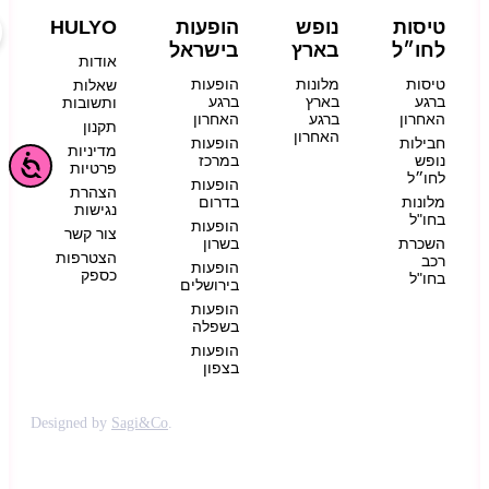
טיסות
נופש
הופעות
HULYO
לחו״ל
בארץ
בישראל
אודות
טיסות
מלונות
הופעות
שאלות
ברגע
בארץ
ברגע
ותשובות
האחרון
ברגע
האחרון
תקנון
האחרון
חבילות
הופעות
מדיניות
נופש
במרכז
פרטיות
לחו״ל
הופעות
הצהרת
מלונות
בדרום
נגישות
בחו"ל
הופעות
צור קשר
השכרת
בשרון
הצטרפות
רכב
הופעות
כספק
בחו"ל
בירושלים
הופעות
בשפלה
הופעות
בצפון
Designed by
Sagi&Co
.