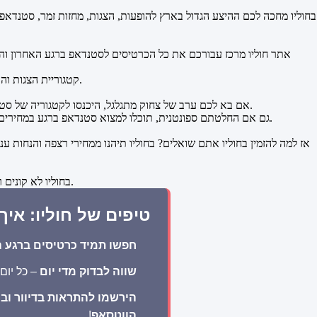
בחוליו מחכה לכם ההיצע הגדול בארץ להופעות, הצגות, מחזות זמר, סטנדאפ ו
אתר חוליו מרכז עבורכם את כל הכרטיסים לסטנדאפ ברגע האחרון וההו
קטגוריית הצגות והופעות במרכז מאפשרת להזמין בקלות ובמהירות הצגות למבוגרים, לילדים, הצגות לנוער והפקות לכל הגילאים, עם כרטיסים ברגע האחרון והנחות מיוחדות.
אם בא לכם ערב של צחוק מתגלגל, היכנסו לקטגוריה של סטנדאפ בחוליו, ותגלו מגוון רחב של כרטיסים לסטנדאפ, והופעות סטנדאפ של הקומיקאים הכי מוכרים בארץ, כולם זמינים לרכישה אונליין במהירות ובקלות.
גם אם החלטתם ספונטנית, תוכלו למצוא סטנדאפ ברגע במחירים מדהימים, כשכל מופעי הסטנדאפ באתר נבחרו בקפידה כדי להבטיח לכם ערב מהנה באמת - מצחיק, חי, אנרגטי ובמחירים שלא תראו בשום מקום אחר.
אז למה להזמין בחוליו אתם שואלים? בחוליו תיהנו ממחירי רצפה והנחות ע
בחוליו לא קונים רק כרטיס, אלא גם חוסכים, נהנים ומרוויחים חוויה אמיתית. אז למה אתם מחכים? כנסו עכשיו ובחרו את הבילוי שלכם ברגע האחרון בלי לקרוע את הכיס.
טיפים של חוליו: אי
חפשו תמיד כרטיסים ברגע ה
שווה לבדוק מדי יום
– כל יום
הירשמו להתראות בדיוור ובו
הווטסאפ
!