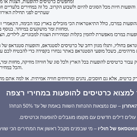
מחפשים כרטיסים להופעות, הצגות או מופעי סטנד אפ קורעים מצחוק להערב או למחר? וואלה, הגעתם למקום הנכון!
הופעות חיות מכל הסוגים להיום ולשבוע הקרוב. כל זה במחירים בלעדיים וז
שעתיים לפני תחילת האירוע
פעות במרכז, כולל התיאטראות הכי מובילים בארץ כמו הבימה, הקאמרי ותיא
ומחזות זמר מושקעים במיוחד. בנוסף בחוליו תמצאו הופעות באולמות אינטימיים וגם אירועים גדולים באוויר הפתוח.
נק עבור כרטיסים להופעות בכל הארץ ולכל סוג של חוויה! מוזיקה, מחזות ז
והכל במחירי הרגע האחרון בהזמנה קלה ופשוטה, ושירות לקוחות שזמין תמיד לכל שאלה.
ך למצוא כרטיסים להופעות במחירי רצפה
אחרון
– שם נמצאות ההנחות השוות באמת של עד 50% הנחה!
 עולים דילים חדשים עם מקומו מוגבלים להופעות וכרטיסים.
ואטסאפ של חוליו
– מי שבפנים מקבל ראשון את המחירים הכי שווים