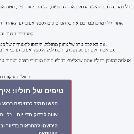
בחוליו מחכה לכם ההיצע הגדול בארץ להופעות, הצגות, מחזות זמר, סטנדאפ ו
אתר חוליו מרכז עבורכם את כל הכרטיסים לסטנדאפ ברגע האחרון וההו
קטגוריית הצגות והופעות במרכז מאפשרת להזמין בקלות ובמהירות הצגות למבוגרים, לילדים, הצגות לנוער והפקות לכל הגילאים, עם כרטיסים ברגע האחרון והנחות מיוחדות.
אם בא לכם ערב של צחוק מתגלגל, היכנסו לקטגוריה של סטנדאפ בחוליו, ותגלו מגוון רחב של כרטיסים לסטנדאפ, והופעות סטנדאפ של הקומיקאים הכי מוכרים בארץ, כולם זמינים לרכישה אונליין במהירות ובקלות.
גם אם החלטתם ספונטנית, תוכלו למצוא סטנדאפ ברגע במחירים מדהימים, כשכל מופעי הסטנדאפ באתר נבחרו בקפידה כדי להבטיח לכם ערב מהנה באמת - מצחיק, חי, אנרגטי ובמחירים שלא תראו בשום מקום אחר.
אז למה להזמין בחוליו אתם שואלים? בחוליו תיהנו ממחירי רצפה והנחות ע
בחוליו לא קונים רק כרטיס, אלא גם חוסכים, נהנים ומרוויחים חוויה אמיתית. אז למה אתם מחכים? כנסו עכשיו ובחרו את הבילוי שלכם ברגע האחרון בלי לקרוע את הכיס.
טיפים של חוליו: אי
חפשו תמיד כרטיסים ברגע ה
שווה לבדוק מדי יום
– כל יום
הירשמו להתראות בדיוור ובו
הווטסאפ
!