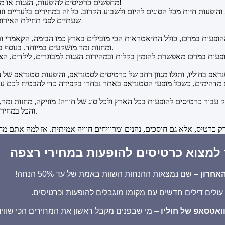
מחפשים כרטיסים להופעות, הצגות או מופעי סטנד אפ קורעים מצחוק להערב או למחר? וואלה, הגעתם למקום הנכון!
הופעות חיות מכל הסוגים להיום ולשבוע הקרוב. כל זה במחירים בלעדיים וז
שעתיים לפני תחילת האירוע
פעות במרכז, כולל התיאטראות הכי מובילים בארץ כמו הבימה, הקאמרי ותיא
ומחזות זמר מושקעים במיוחד. בנוסף בחוליו תמצאו הופעות באולמות אינטימיים וגם אירועים גדולים באוויר הפתוח.
נק עבור כרטיסים להופעות בכל הארץ ולכל סוג של חוויה! מוזיקה, מחזות ז
והכל במחירי הרגע האחרון בהזמנה קלה ופשוטה, ושירות לקוחות שזמין תמיד לכל שאלה.
ך למצוא כרטיסים להופעות במחירי רצפה
אחרון
– שם נמצאות ההנחות השוות באמת של עד 50% הנחה!
 עולים דילים חדשים עם מקומו מוגבלים להופעות וכרטיסים.
ואטסאפ של חוליו
– מי שבפנים מקבל ראשון את המחירים הכי שווים