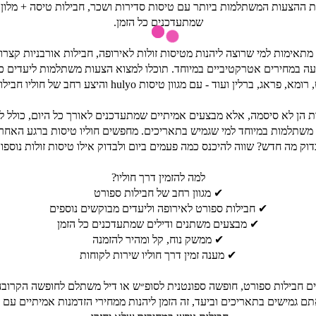
או את ההצעות המשתלמות ביותר עם טיסות סדירות ושכר, חבילות טיסה + מלון 
שמתעדכנים כל הזמן.
מתאימות למי שרוצה ליהנות מטיסות זולות לאירופה, חבילות אורבניות קצרות
עה במחירים אטרקטיביים במיוחד. תוכלו למצוא הצעות משתלמות ליעדים כמ
פראג, ברלין ועוד - עם מגוון טיסות hulyo והיצע רחב של חוליו חבילות נופש.
לות הן לא סיסמה, אלא מבצעים אמיתיים שמתעדכנים לאורך כל היום, כולל ל
ת משתלמות במיוחד למי שגמיש בתאריכים. מחפשים חוליו טיסות ברגע האחרו
דוק מה חדש? שווה להיכנס כמה פעמים ביום ולבדוק אילו טיסות זולות נוספות
למה להזמין דרך חוליו?
✔ מגוון רחב של חבילות ספורט
✔ חבילות ספורט לאירופה וליעדים מבוקשים נוספים
✔ מבצעים משתנים ודילים שמתעדכנים כל הזמן
✔ ממשק נוח, קל ומהיר להזמנה
✔ מענה זמין דרך חוליו שירות לקוחות
 חבילות ספורט, חופשה ספונטנית לסופ״ש או דיל משתלם לחופשה הקרובה
 גמישים בתאריכים וביעד, זה הזמן ליהנות ממחירי הזדמנות אמיתיים עם טיס