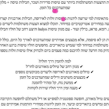
או את ההצעות המשתלמות ביותר עם טיסות סדירות ושכר, חבילות טיסה + מלון 
שמתעדכנים כל הזמן.
מתאימות למי שרוצה ליהנות מטיסות זולות לאירופה, חבילות אורבניות קצרות
עה במחירים אטרקטיביים במיוחד. תוכלו למצוא הצעות משתלמות ליעדים כמ
פראג, ברלין ועוד - עם מגוון טיסות hulyo והיצע רחב של חוליו חבילות נופש.
לות הן לא סיסמה, אלא מבצעים אמיתיים שמתעדכנים לאורך כל היום, כולל ל
ת משתלמות במיוחד למי שגמיש בתאריכים. מחפשים חוליו טיסות ברגע האחרו
דוק מה חדש? שווה להיכנס כמה פעמים ביום ולבדוק אילו טיסות זולות נוספות
למה להזמין דרך חוליו?
✔ מגוון רחב של טיולים מאורגנים לחו"ל
✔ טיולים מאורגנים לאירופה וליעדים מבוקשים נוספים
✔ מבצעים משתנים ודילים שמתעדכנים כל הזמן
✔ ממשק נוח, קל ומהיר להזמנה
✔ מענה זמין דרך חוליו שירות לקוחות
ם טיול מאורגן, חופשה ספונטנית לסופ״ש או דיל משתלם לחופשה הקרובה 
 גמישים בתאריכים וביעד, זה הזמן ליהנות ממחירי הזדמנות אמיתיים עם טיס