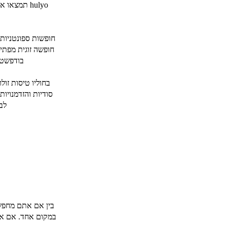
hulyo תמצ
חופשות ספונטניות 
חופשה זוגית מפתי
בודפשט, רומא, 
בחוליו טיסות זו
סודיות והזדמנויו
לב
בין אם אתם מחפשי
במקום אחד. אם אתם